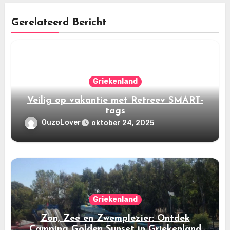
Gerelateerd Bericht
Griekenland
Veilig op vakantie met Retreev SMART-
tags
OuzoLover
oktober 24, 2025
Griekenland
Zon, Zee en Zwemplezier: Ontdek
Camping Golden Sunset in Griekenland