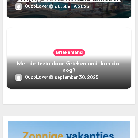
OuzoLover
oktober 9, 2025
Griekenland
Met de trein door Griekenland: kan dat
nog?
OuzoLover
september 30, 2025