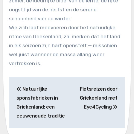
zomer, de kleurrijke bloei van de lente, de rijke
oogsttijd van de herfst en de serene
schoonheid van de winter.
Wie zich laat meevoeren door het natuurlijke
ritme van Griekenland, zal merken dat het land
in elk seizoen zijn hart openstelt — misschien
wel juist wanneer de massa allang weer
vertrokken is.
Bericht
Natuurlijke
Fietsreizen door
navigatie
sponsfabrieken in
Griekenland met
Griekenland: een
Eye4Cycling
eeuwenoude traditie