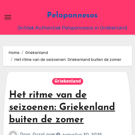
Ga
naar
Peloponnesos
de
Ontdek Authentiek Peloponnesos in Griekenland
inhoud
Home
Griekenland
Het ritme van de seizoenen: Griekenland buiten de zomer
Griekenland
Het ritme van de
seizoenen: Griekenland
buiten de zomer
Door
OuzoLover
augustus 30, 2025