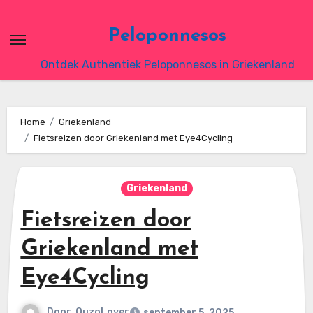
Ga
naar
Peloponnesos
de
Ontdek Authentiek Peloponnesos in Griekenland
inhoud
Home
Griekenland
Fietsreizen door Griekenland met Eye4Cycling
Griekenland
Fietsreizen door
Griekenland met
Eye4Cycling
Door
OuzoLover
september 5, 2025