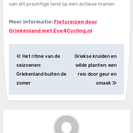
van dit prachtige land op een actieve manier.
Meer informatie:
Fietsreizen door
Griekenland met Eye4Cycling.nl
Bericht
Het ritme van de
Griekse kruiden en
navigatie
seizoenen:
wilde planten: een
Griekenland buiten de
reis door geur en
zomer
smaak