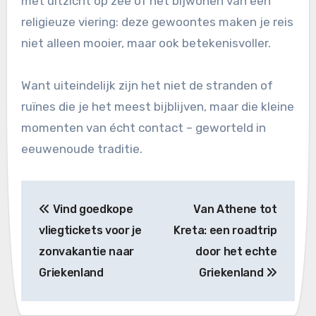
met uitzicht op zee of het bijwonen van een
religieuze viering: deze gewoontes maken je reis
niet alleen mooier, maar ook betekenisvoller.
Want uiteindelijk zijn het niet de stranden of
ruïnes die je het meest bijblijven, maar die kleine
momenten van écht contact – geworteld in
eeuwenoude traditie.
Bericht
Vind goedkope
Van Athene tot
navigatie
vliegtickets voor je
Kreta: een roadtrip
zonvakantie naar
door het echte
Griekenland
Griekenland