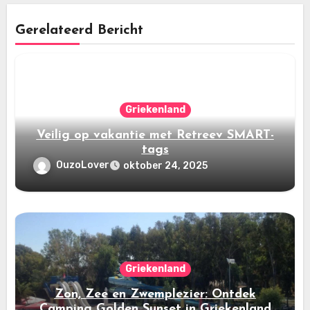
Gerelateerd Bericht
Griekenland
Veilig op vakantie met Retreev SMART-
tags
OuzoLover
oktober 24, 2025
Griekenland
Zon, Zee en Zwemplezier: Ontdek
Camping Golden Sunset in Griekenland