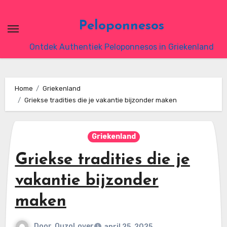
Ga
naar
Peloponnesos
de
Ontdek Authentiek Peloponnesos in Griekenland
inhoud
Home
Griekenland
Griekse tradities die je vakantie bijzonder maken
Griekenland
Griekse tradities die je
vakantie bijzonder
maken
Door
OuzoLover
april 25, 2025