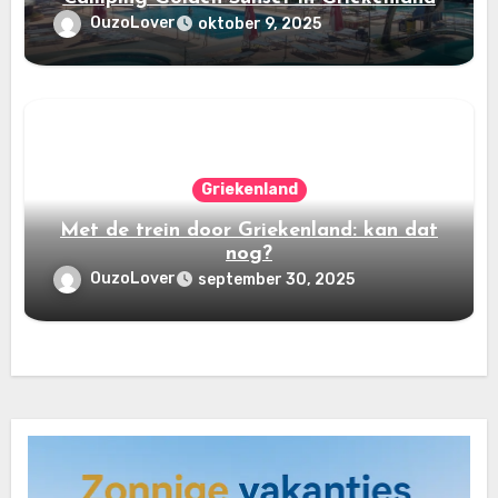
OuzoLover
oktober 9, 2025
Griekenland
Met de trein door Griekenland: kan dat
nog?
OuzoLover
september 30, 2025