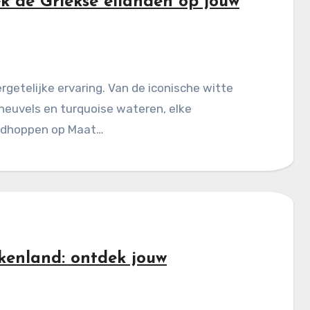
 de Griekse eilanden op jouw
rgetelijke ervaring. Van de iconische witte
heuvels en turquoise wateren, elke
andhoppen op Maat…
ekenland: ontdek jouw