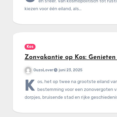
en sfeer. Van kosmopolitisch tot rust
kiezen voor één eiland, als…
Kos
Zonvakantie op Kos: Genieten
OuzoLover
juni 23, 2025
K
os, het op twee na grootste eiland va
bestemming voor een zonovergoten vak
dorpjes, bruisende stad en rijke geschiedeni