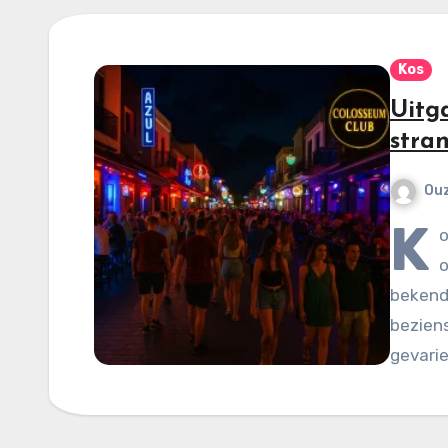
Kos
Uitg
stra
Ou
K
o
o
bekend 
bezien
gevarie