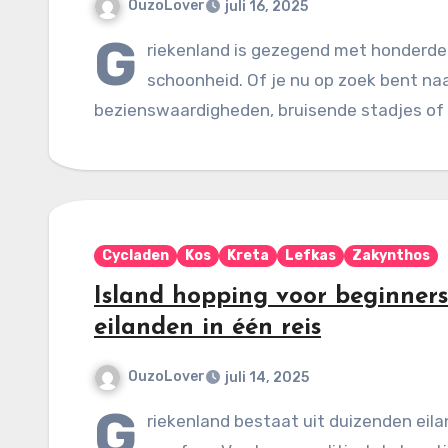
OuzoLover
juli 16, 2025
G
riekenland is gezegend met honderden
schoonheid. Of je nu op zoek bent na
bezienswaardigheden, bruisende stadjes of 
Cycladen
Kos
Kreta
Lefkas
Zakynthos
Island hopping voor beginners
eilanden in één reis
OuzoLover
juli 14, 2025
G
riekenland bestaat uit duizenden eila