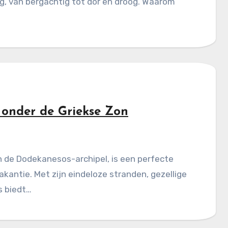
ig, van bergachtig tot dor en droog. Waarom
 onder de Griekse Zon
n de Dodekanesos-archipel, is een perfecte
antie. Met zijn eindeloze stranden, gezellige
s biedt…