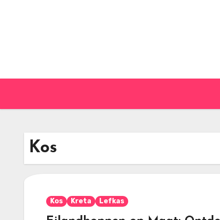
Ga
naar
de
inhoud
Kos
Kos
Kreta
Lefkas