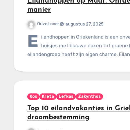
Eilandhoppen op Maat: Ontdek
manier
OuzoLover
augustus 27, 2025
E
ilandhoppen in Griekenland is een onve
huisjes met blauwe daken tot groene 
eilandengroep heeft zijn eigen charme. Eil
Kos
Kreta
Lefkas
Zakynthos
Top 10 eilandvakanties in Gri
droombestemming